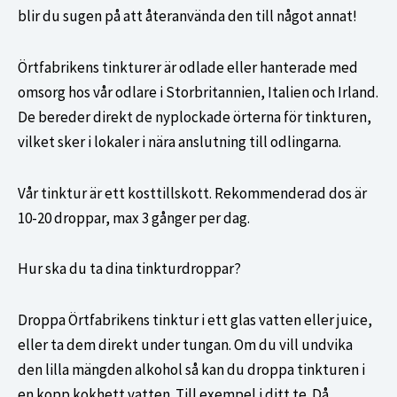
blir du sugen på att återanvända den till något annat!
Örtfabrikens tinkturer är odlade eller hanterade med
omsorg hos vår odlare i Storbritannien, Italien och Irland.
De bereder direkt de nyplockade örterna för tinkturen,
vilket sker i lokaler i nära anslutning till odlingarna.
Vår tinktur är ett kosttillskott. Rekommenderad dos är
10-20 droppar, max 3 gånger per dag.
Hur ska du ta dina tinkturdroppar?
Droppa Örtfabrikens tinktur i ett glas vatten eller juice,
eller ta dem direkt under tungan. Om du vill undvika
den lilla mängden alkohol så kan du droppa tinkturen i
en kopp kokhett vatten. Till exempel i ditt te. Då