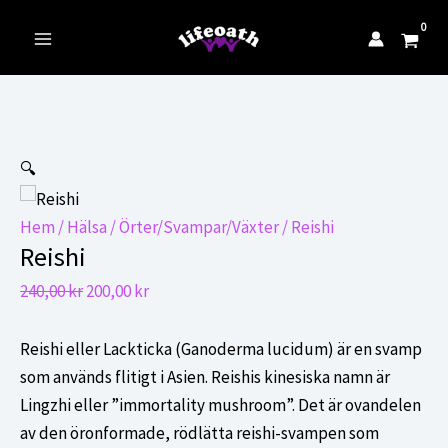
till
innehåll
Main
Menu
🔍
Hem
/
Hälsa
/
Örter/Svampar/Växter
/ Reishi
Reishi
Det
Det
240,00
kr
200,00
kr
ursprungliga
nuvarande
priset
priset
Reishi eller Lackticka (Ganoderma lucidum) är en svamp
var:
är:
som används flitigt i Asien. Reishis kinesiska namn är
240,00 kr.
200,00 kr.
Lingzhi eller ”immortality mushroom”. Det är ovandelen
av den öronformade, rödlätta reishi-svampen som