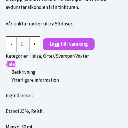
avdunstar alkoholen från tinkturen.
Vår tinktur räcker till ca 50 doser.
Reishi
-
+
Lägg till i varukorg
mängd
Kategorier:
Hälsa
,
Örter/Svampar/Växter
Sale!
Beskrivning
Ytterligare information
Ingredienser:
Etanol 25%, Reishi.
Mängd: 50 ml