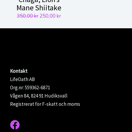
Mane Shiitake
Det
Det
350,00
kr
250,00
kr
ursprungliga
nuvarande
priset
priset
var:
är:
350,00 kr.
250,00 kr.
Kontakt
LifeOath AB
Org.nr: 559362-6871
Vågen 84, 824 91 Hudiksvall
Registrerat för F-skatt och moms