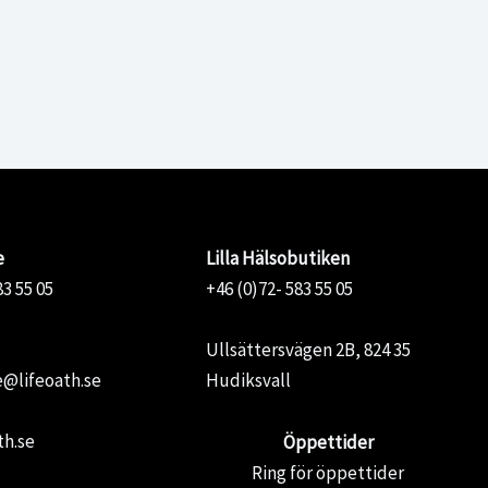
150,00 kr.
120,00 kr.
Väteperoxid 3% 300 ml
90,00
kr
e
Lilla Hälsobutiken
83 55 05
+46 (0)72- 583 55 05
Ullsättersvägen 2B, 824 35
@lifeoath.se
Hudiksvall
th.se
Öppettider
Ring för öppettider