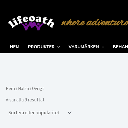
Hoppa
till
where adventure
innehåll
HEM
PRODUKTER
VARUMÄRKEN
BEHAN
Hem
/
Hälsa
/ Övrigt
Sortera
Visar alla 9 resultat
efter
popularitet