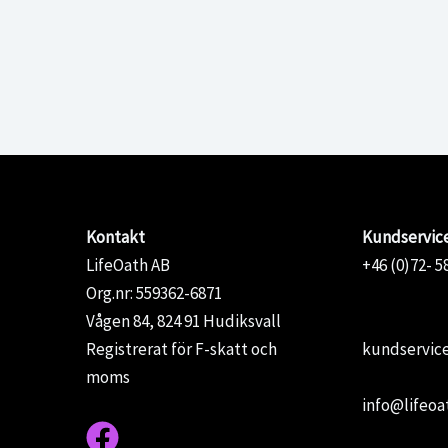
170,00 kr.
150,00 kr.
Slimmix Burner 60 tabl
240,00
kr
Kontakt
Kundservic
LifeOath AB
+46 (0)72- 5
Org.nr: 559362-6871
Vågen 84, 824 91 Hudiksvall
Registrerat för F-skatt och
kundservice
moms
info@lifeoa