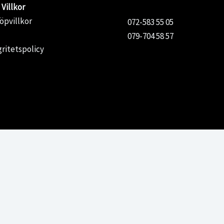
Villkor
öpvillkor
072-583 55 05
079-704 58 57
gritetspolicy