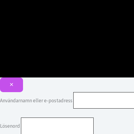
Användarnamn eller e-postadress
Lösenord