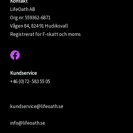
Kontakt
LifeOath AB
Org.nr: 559362-6871
Vågen 84, 824 91 Hudiksvall
Registrerat för F-skatt och moms
Kundservice
+46 (0)72- 583 55 05
kundservice@lifeoath.se
info@lifeoath.se