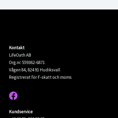
Kajakpaket Vento Expedition 5.0
Prisintervall:
495,00
kr
–
3395,00
kr
495,00 kr
till
3395,00 kr
Kontakt
LifeOath AB
Org.nr: 559362-6871
Vågen 84, 824 91 Hudiksvall
Registrerat för F-skatt och moms
Kundservice