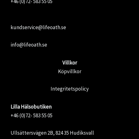
+46 (0)72- 583 55 05
kundservice@lifeoath.se
info@lifeoath.se
Villkor
Köpvillkor
Integritetspolicy
Lilla Hälsobutiken
+46 (0)72- 583 55 05
Ullsättersvägen 2B, 824 35 Hudiksvall