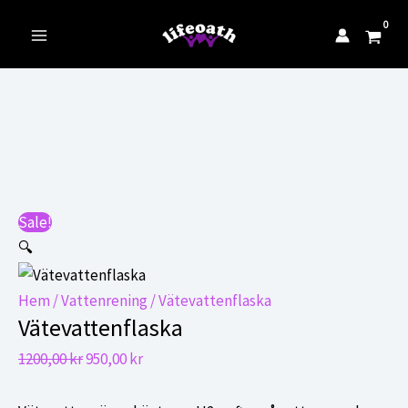
till
innehåll
Main
Menu
Sale!
🔍
Hem
/
Vattenrening
/ Vätevattenflaska
Vätevattenflaska
Det
Det
1200,00
kr
950,00
kr
ursprungliga
nuvarande