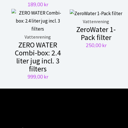
189,00
kr
Vattenrening
ZeroWater 1-
Pack filter
Vattenrening
ZERO WATER
250,00
kr
Combi-box: 2.4
liter jug incl. 3
filters
999,00
kr