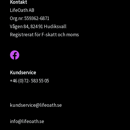
Kontakt
LifeOath AB
Org.nr: 559362-6871
Vågen 84, 824 91 Hudiksvall
Registrerat för F-skatt och moms
Kundservice
+46 (0)72- 583 55 05
kundservice@lifeoath.se
info@lifeoath.se