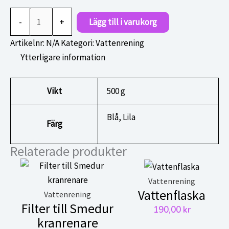
Vätevattenflaska
-
+
Lägg till i varukorg
mängd
Artikelnr:
N/A
Kategori:
Vattenrening
Ytterligare information
Vikt
500 g
Blå, Lila
Färg
Relaterade produkter
Vattenrening
Vattenflaska
Vattenrening
Filter till Smedur
190,00
kr
kranrenare