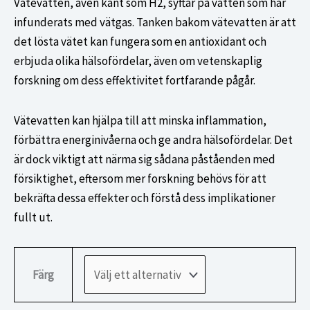
priset
priset
Vätevatten, även känt som H2, syftar på vatten som har
var:
är:
infunderats med vätgas. Tanken bakom vätevatten är att
1200,00 kr.
950,00 kr.
det lösta vätet kan fungera som en antioxidant och
erbjuda olika hälsofördelar, även om vetenskaplig
forskning om dess effektivitet fortfarande pågår.
Vätevatten kan hjälpa till att minska inflammation,
förbättra energinivåerna och ge andra hälsofördelar. Det
är dock viktigt att närma sig sådana påståenden med
försiktighet, eftersom mer forskning behövs för att
bekräfta dessa effekter och förstå dess implikationer
fullt ut.
Färg