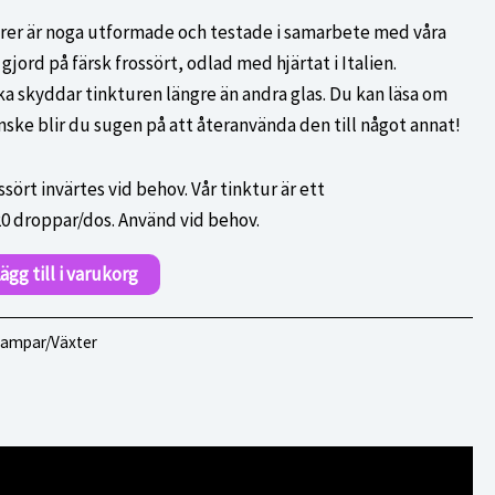
urer är noga utformade och testade i samarbete med våra
gjord på färsk frossört, odlad med hjärtat i Italien.
ka skyddar tinkturen längre än andra glas. Du kan läsa om
Kanske blir du sugen på att återanvända den till något annat!
sört invärtes vid behov. Vår tinktur är ett
20 droppar/dos. Använd vid behov.
ägg till i varukorg
vampar/Växter