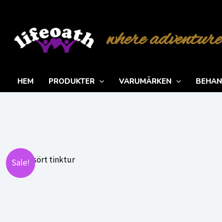
Hoppa
till
where adventure
innehåll
HEM
PRODUKTER
VARUMÄRKEN
BEHAN
Sale!