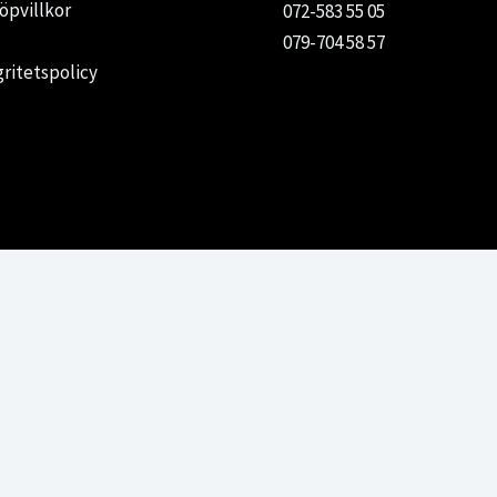
öpvillkor
072-583 55 05
079-704 58 57
gritetspolicy