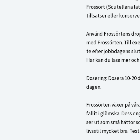
priset
Frossört (Scutellaria la
var:
tillsatser eller konser
230,00
Använd Frossörtens drop
med Frossörten. Till ex
te efter jobbdagens sl
Här kan du läsa mer och 
Dosering: Dosera 10-20 
dagen.
Frossörten växer på vår
fallit i glömska. Dess 
ser ut som små hättor s
livsstil mycket bra. Tes