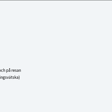
och på resan
ingsvätska)