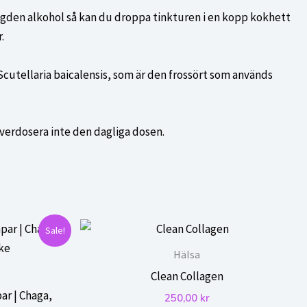
mängden alkohol så kan du droppa tinkturen i en kopp kokhett
.
r Scutellaria baicalensis, som är den frossört som används
 Överdosera inte den dagliga dosen.
Sale!
Hälsa
Clean Collagen
ar | Chaga,
250,00
kr