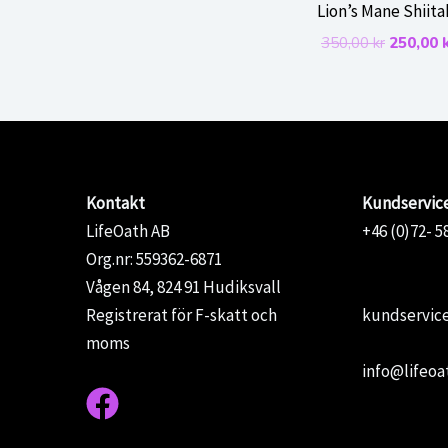
Lion’s Mane Shiita
Det
350,00
kr
250,00
ursprun
priset
var:
350,00 k
Kontakt
Kundservic
LifeOath AB
+46 (0)72- 5
Org.nr: 559362-6871
Vågen 84, 824 91 Hudiksvall
Registrerat för F-skatt och
kundservice
moms
info@lifeoa