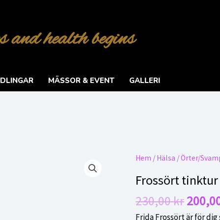
s and health begins
DLINGAR
MÄSSOR & EVENT
GALLERI
Hem
/
Hälsa
/
Örter/Svam
Frossört tinktur
Det
230,00
kr
200,0
urspru
Frida Frossört är för dig