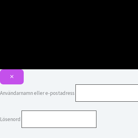
Användarnamn eller e-postadress
Lösenord