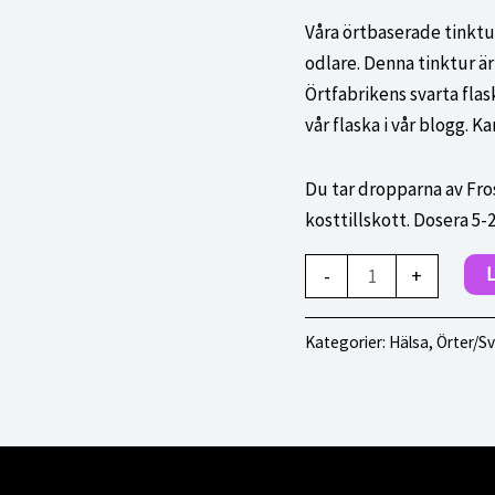
Våra örtbaserade tinkt
odlare. Denna tinktur är 
Örtfabrikens svarta flas
vår flaska i vår blogg. 
Du tar dropparna av Fros
kosttillskott. Dosera 5-
Frossört
L
-
+
tinktur
mängd
Kategorier:
Hälsa
,
Örter/S