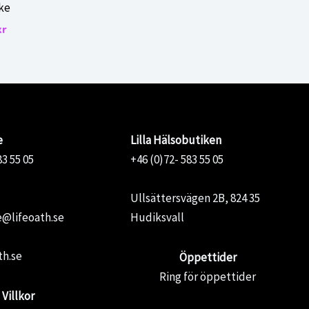
ke
Det
kr
gliga
nuvarande
priset
är:
r.
250,00 kr.
e
Lilla Hälsobutiken
83 55 05
+46 (0)72- 583 55 05
Ullsättersvägen 2B, 824 35
@lifeoath.se
Hudiksvall
th.se
Öppettider
Ring för öppettider
Villkor