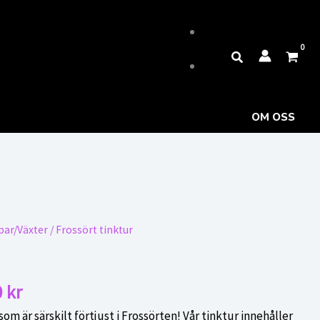
Sök
OM OSS
par/Växter
/ Frossört tinktur
Det
0
kr
ngliga
nuvarande
 som är särskilt förtjust i Frossörten! Vår tinktur innehåller