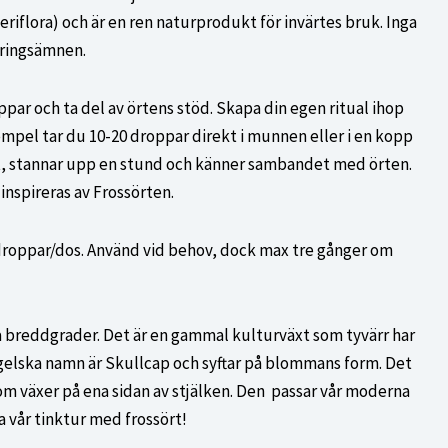
priset
teriflora) och är en ren naturprodukt för invärtes bruk. Inga
är:
veringsämnen.
 kr.
200,00 kr.
par och ta del av örtens stöd. Skapa din egen ritual ihop
empel tar du 10-20 droppar direkt i munnen eller i en kopp
ut, stannar upp en stund och känner sambandet med örten.
inspireras av Frossörten
.
droppar/dos. Använd vid behov, dock max tre gånger om
a breddgrader. Det är en gammal kulturväxt som tyvärr har
engelska namn är Skullcap och syftar på blommans form. Det
om växer på ena sidan av stjälken. Den passar vår moderna
ta vår tinktur med frossört!