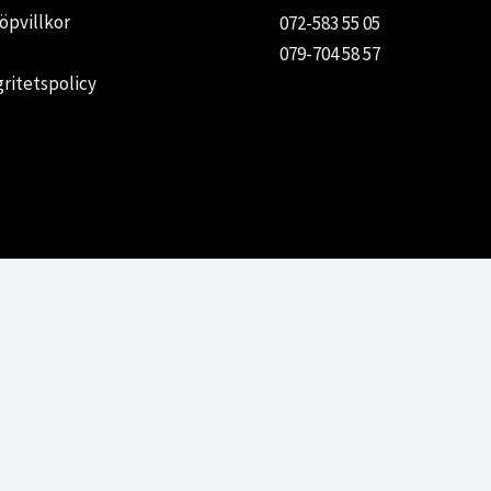
öpvillkor
072-583 55 05
079-704 58 57
gritetspolicy