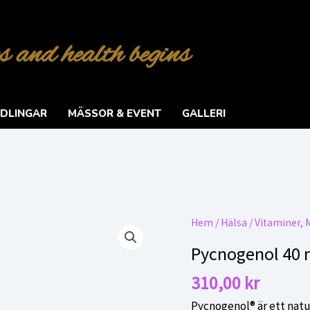
s and health begins
DLINGAR
MÄSSOR & EVENT
GALLERI
Hem
/
Hälsa
/
Vitaminer, M
Pycnogenol 40
310,00
kr
Pycnogenol® är ett natu