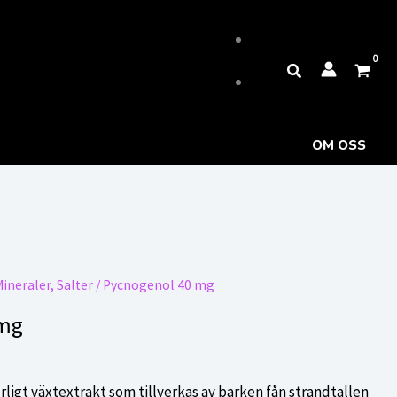
Sök
OM OSS
ineraler, Salter
/ Pycnogenol 40 mg
 mg
rligt växtextrakt som tillverkas av barken fån strandtallen