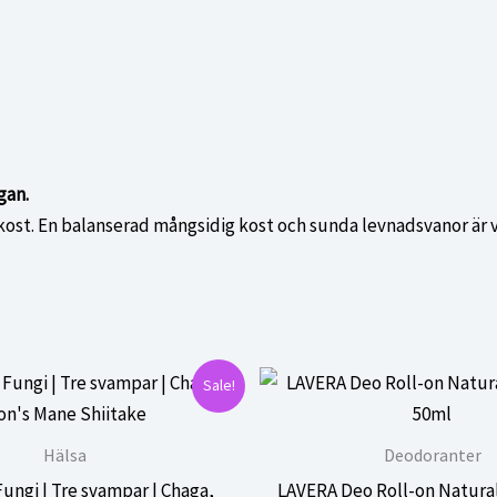
gan.
d kost. En balanserad mångsidig kost och sunda levnadsvanor är v
Sale!
Hälsa
Deodoranter
Fungi | Tre svampar | Chaga,
LAVERA Deo Roll-on Natural