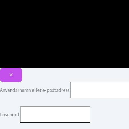
Användarnamn eller e-postadress
Lösenord