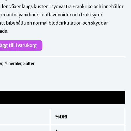
llen växer längs kusten i sydvästra Frankrike och innehåller
proantocyanidiner, bioflavonoider och fruktsyror.
 att bibehålla en normal blodcirkulation och skyddar
kada.
ägg till i varukorg
r, Mineraler, Salter
%DRI