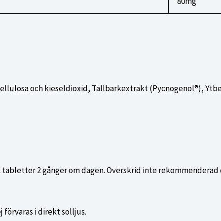
80mg
llulosa och kieseldioxid, Tallbarkextrakt (Pycnogenol®), Yt
l 2 tabletter 2 gånger om dagen. Överskrid inte rekommenderad 
förvaras i direkt solljus.