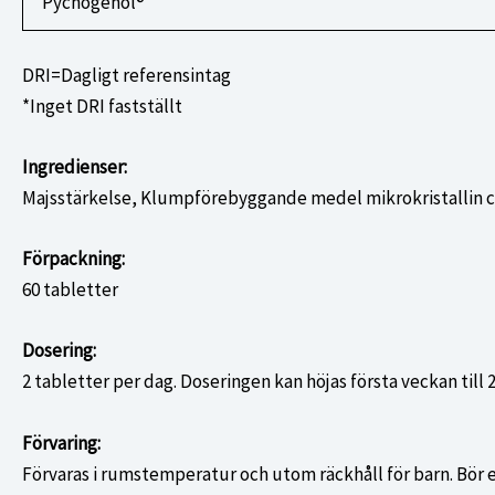
Pycnogenol®
DRI=Dagligt referensintag
*Inget DRI fastställt
Ingredienser:
Majsstärkelse, Klumpförebyggande medel mikrokristallin ce
Förpackning:
60 tabletter
Dosering:
2 tabletter per dag. Doseringen kan höjas första veckan til
Förvaring:
Förvaras i rumstemperatur och utom räckhåll för barn. Bör ej 