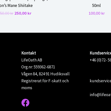
ion’s Mane Shiitake
50ml
Det
Det
50,00
kr
250,00
kr
100,00
kr
ursprungliga
nuvarande
priset
priset
var:
är:
350,00 kr.
250,00 kr.
Kontakt
Kundservic
LifeOath AB
+46 (0)72- 5
Org.nr: 559362-6871
Vågen 84, 824 91 Hudiksvall
Registrerat för F-skatt och
kundservice
moms
info@lifeoa