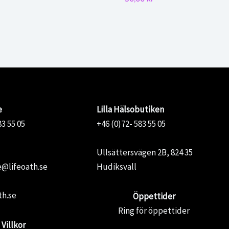
e
Lilla Hälsobutiken
83 55 05
+46 (0)72- 583 55 05
Ullsättersvägen 2B, 824 35
@lifeoath.se
Hudiksvall
th.se
Öppettider
Ring för öppettider
Villkor