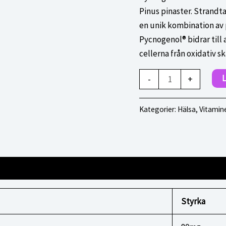
Pinus pinaster. Strandta
en unik kombination av 
Pycnogenol® bidrar till
cellerna från oxidativ s
Pycnogenol
L
-
+
40
mg
Kategorier:
Hälsa
,
Vitamine
mängd
Styrka