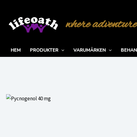
Hoppa
till
where adventure
innehåll
HEM
PRODUKTER
VARUMÄRKEN
BEHAN