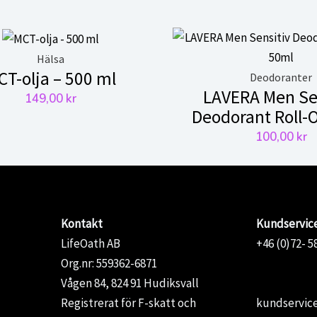
Hälsa
CT-olja – 500 ml
Deodoranter
LAVERA Men Se
149,00
kr
Deodorant Roll-
100,00
kr
Kontakt
Kundservic
LifeOath AB
+46 (0)72- 5
Org.nr: 559362-6871
Vågen 84, 824 91 Hudiksvall
Registrerat för F-skatt och
kundservice