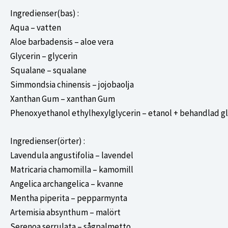
Ingredienser(bas) :
Aqua – vatten
Aloe barbadensis – aloe vera
Glycerin – glycerin
Squalane – squalane
Simmondsia chinensis – jojobaolja
Xanthan Gum – xanthan Gum
Phenoxyethanol ethylhexylglycerin – etanol + behandlad gl
Ingredienser(örter) :
Lavendula angustifolia – lavendel
Matricaria chamomilla – kamomill
Angelica archangelica – kvanne
Mentha piperita – pepparmynta
Artemisia absynthum – malört
Serenoa serrulata – sågpalmetto