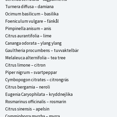
Turnera diffusa – damiana
Ocimum basilicum – basilika
Foeniculum vulgare – fänkål
Pimpinella anisum – anis
Citrus aurantifolia – lime
Cananga odorata – ylang ylang
Gaultheria procumbens – tuvvaktelbär
Melaleuca alternifolia – tea tree
Citrus limone – citron
Piper nigrum – svartpeppar
Cymbopogon citrates – citrongräs
Citrus bergamia – neroli
Eugenia Caryophilata – kryddnejlika
Rosmarinus officinalis – rosmarin
Citrus sinensis – apelsin
Commiphorra myrrha – myrra