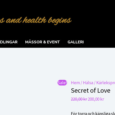
s and health begins
DLINGAR
MÄSSOR & EVENT
GALLERI
Sale!
Hem
/
Hälsa
/
Kärleksp
Secret of Love
Det
Det
220,00
kr
200,00
kr
ursprungliga
nuvar
priset
priset
För torra och känsliga s