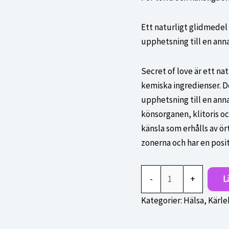
var:
är:
220,00 kr.
200,00
Ett naturligt glidmedel 
upphetsning till en ann
Secret of love är ett na
kemiska ingredienser. De
upphetsning till en ann
könsorganen, klitoris 
känsla som erhålls av ör
zonerna och har en posit
Secret
-
+
L
of
Love
Kategorier:
Hälsa
,
Kärle
mängd