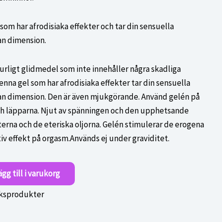
 kr.
som har afrodisiaka effekter och tar din sensuella
an dimension.
turligt glidmedel som inte innehåller några skadliga
nna gel som har afrodisiaka effekter tar din sensuella
an dimension. Den är även mjukgörande. Använd gelén på
och läpparna. Njut av spänningen och den upphetsande
terna och de eteriska oljorna. Gelén stimulerar de erogena
iv effekt på orgasm.Används ej under graviditet.
ägg till i varukorg
ksprodukter