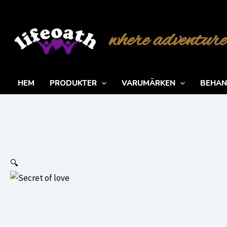
Hoppa
till
where adventure
innehåll
HEM
PRODUKTER
VARUMÄRKEN
BEHAN
🔍