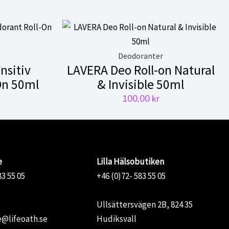
Deodoranter
nsitiv
LAVERA Deo Roll-on Natural
On 50ml
& Invisible 50ml
100,00
kr
e
Lilla Hälsobutiken
83 55 05
+46 (0)72- 583 55 05
Ullsättersvägen 2B, 824 35
@lifeoath.se
Hudiksvall