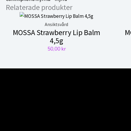
Relaterade produkter
Ansiktsvård
MOSSA Strawberry Lip Balm
M
4,5g
50,00
kr