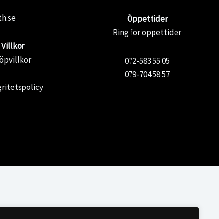
th.se
Öppettider
Ring för öppettider
Villkor
öpvillkor
072-583 55 05
079-704 58 57
gritetspolicy