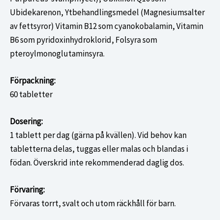
Ubidekarenon, Ytbehandlingsmedel (Magnesiumsalter
av fettsyror) Vitamin B12 som cyanokobalamin, Vitamin
B6 som pyridoxinhydroklorid, Folsyra som
pteroylmonoglutaminsyra.
Förpackning:
60 tabletter
Dosering:
1 tablett per dag (gärna på kvällen). Vid behov kan
tabletterna delas, tuggas eller malas och blandas i
födan. Överskrid inte rekommenderad daglig dos.
Förvaring:
Förvaras torrt, svalt och utom räckhåll för barn.