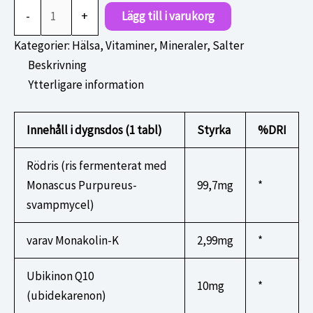
Redasin
-
+
Lägg till i varukorg
60t
mängd
Kategorier:
Hälsa
,
Vitaminer, Mineraler, Salter
Beskrivning
Ytterligare information
Innehåll i dygnsdos (1 tabl)
Styrka
%DRI
Rödris (ris fermenterat med
Monascus Purpureus-
99,7mg
*
svampmycel)
varav Monakolin-K
2,99mg
*
Ubikinon Q10
10mg
*
(ubidekarenon)