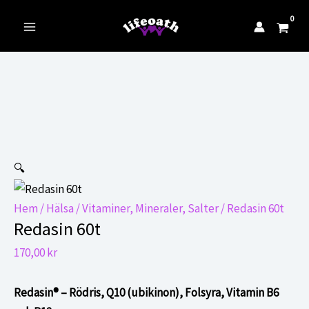
till
innehåll
Main
Menu
🔍
Hem
/
Hälsa
/
Vitaminer, Mineraler, Salter
/ Redasin 60t
Redasin 60t
170,00
kr
Redasin® – Rödris, Q10 (ubikinon), Folsyra, Vitamin B6