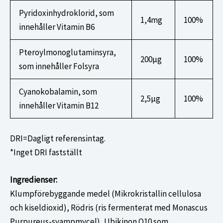
Pyridoxinhydroklorid, som
1,4mg
100%
innehåller Vitamin B6
Pteroylmonoglutaminsyra,
200µg
100%
som innehåller Folsyra
Cyanokobalamin, som
2,5µg
100%
innehåller Vitamin B12
DRI=Dagligt referensintag.
*Inget DRI fastställt
Ingredienser:
Klumpförebyggande medel (Mikrokristallin cellulosa
och kiseldioxid), Rödris (ris fermenterat med Monascus
Purpureus-svampmycel), Ubikinon Q10 som