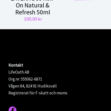
On Natural &
Refresh 50ml
100,00
kr
Kontakt
LifeOath AB
Org.nr: 559362-6871
Vågen 84, 824 91 Hudiksvall
Registrerat för F-skatt och moms