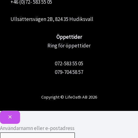
+46 (0)72- 583 55 05
Ullsättersvägen 2B, 824 35 Hudiksvall
Öppettider
Ring för öppettider
072-583 55 05
079-704 58 57
Copyright © LifeOath AB 2026
Användarnamn eller e-postadress