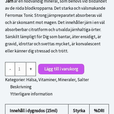
Järn
är en nödvändig mineral, som behövs vid bildandet
av de röda blodkropparna. Det starka och välsmakande
Ferromax Tonic Strong järnpreparatet absorberas väl
och är skonsamt mot magen. Det innehåller järn i en väl
absorberbar citratform och utvalda järnhaltiga örter.
Särskilt lämpligt för Dig som bantar, äter ensidigt, är
gravid, idrottar och svettas mycket, är konvalescent
eller känner dig stressad och trött.
Ferromax
-
+
Lägg till i varukorg
strong
500ml
Kategorier:
Hälsa
,
Vitaminer, Mineraler, Salter
mängd
Beskrivning
Ytterligare information
Innehåll i dygnsdos (15ml)
Styrka
%DRI