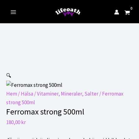
till
innehåll
Main
Menu
🔍
Hem
/
Hälsa
/
Vitaminer, Mineraler, Salter
/ Ferromax
strong 500ml
Ferromax strong 500ml
180,00
kr