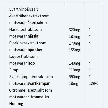
Svart vinbärssaft
Åkerfräkenextrakt som
motsvarar
åkerfräken
Nässelextrakt som
320mg
*
motsvarar
nässla
185mg
*
Björklövsextrakt som
170mg
*
motsvarar
björklöv
155mg
*
Isopextrakt som
motsvarar
isop
140mg
*
Sirap
110mg
*
Svartkämparextrakt som
590mg
*
motsvarar
svartkämpar
18mg
129%
Citronmelissextrakt som
motsvarar
citronmeliss
Honung