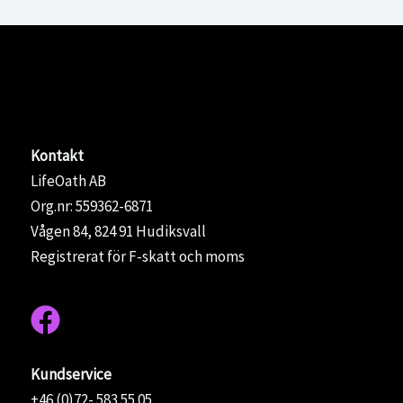
Kontakt
LifeOath AB
Org.nr: 559362-6871
Vågen 84, 824 91 Hudiksvall
Registrerat för F-skatt och moms
Kundservice
+46 (0)72- 583 55 05