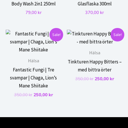
Body Wash 2in1 250ml
Glasflaska 300ml
79,00
kr
370,00
kr
Sale!
Sale!
Hälsa
Hälsa
Tinkturen Happy Bitters –
Fantastic Fungi | Tre
med bittra örter
svampar | Chaga, Lion’s
Det
Det
350,00
kr
250,00
kr
ursprungliga
nuvar
Mane Shiitake
priset
priset
Det
Det
350,00
kr
250,00
kr
var:
är:
ursprungliga
nuvarande
350,00 kr.
250,00 
priset
priset
var:
är:
350,00 kr.
250,00 kr.