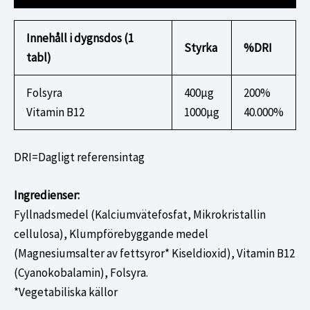
Innehåll i dygnsdos (1
Styrka
%DRI
tabl)
Folsyra
400μg
200%
Vitamin B12
1000μg
40.000%
DRI=Dagligt referensintag
Ingredienser:
Fyllnadsmedel (Kalciumvätefosfat, Mikrokristallin
cellulosa), Klumpförebyggande medel
(Magnesiumsalter av fettsyror* Kiseldioxid), Vitamin B12
(Cyanokobalamin), Folsyra.
*Vegetabiliska källor