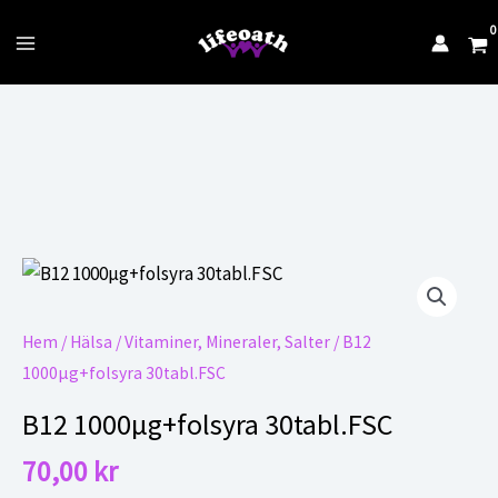
till
innehåll
Main
Menu
Hem
/
Hälsa
/
Vitaminer, Mineraler, Salter
/ B12
1000µg+folsyra 30tabl.FSC
B12 1000µg+folsyra 30tabl.FSC
70,00
kr