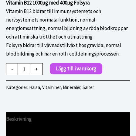
Vitamin B12 1000μg med 400μg Folsyra
Vitamin B12 bidrar till immunsystemets och
nervsystemets normala funktion, normal
energiomsättning, normal bildning av röda blodkroppar
och att minska trötthet och utmattning.
Folsyra bidrar till vävnadstillväxt hos gravida, normal
blodbildning och har en roll i celldelningsprocessen.
B12
Lägg till i varukorg
-
+
1000µg+folsyra
30tabl.FSC
Kategorier:
Hälsa
,
Vitaminer, Mineraler, Salter
mängd
Beskrivning
Ytterligare information