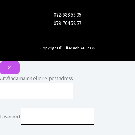
072-583 55 05
079-704 58 57
Copyright © LifeOath AB 2026
Användarnamn eller e-postadress
Lösenord