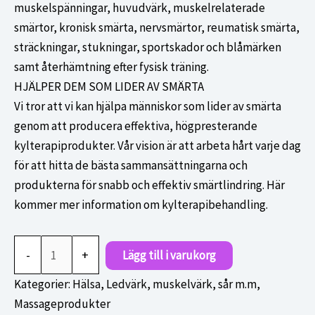
muskelspänningar, huvudvärk, muskelrelaterade
smärtor, kronisk smärta, nervsmärtor, reumatisk smärta,
sträckningar, stukningar, sportskador och blåmärken
samt återhämtning efter fysisk träning.
HJÄLPER DEM SOM LIDER AV SMÄRTA
Vi tror att vi kan hjälpa människor som lider av smärta
genom att producera effektiva, högpresterande
kylterapiprodukter. Vår vision är att arbeta hårt varje dag
för att hitta de bästa sammansättningarna och
produkterna för snabb och effektiv smärtlindring. Här
kommer mer information om kylterapibehandling.
BIOFROST
-
+
Lägg till i varukorg
Roll-
on
Kategorier:
Hälsa
,
Ledvärk, muskelvärk, sår m.m
,
Relief
Massageprodukter