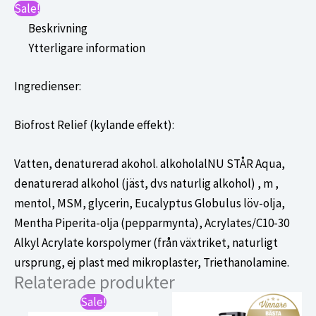
75
Sale!
ml
Beskrivning
mängd
Ytterligare information
Ingredienser:
Biofrost Relief (kylande effekt):
Vatten, denaturerad akohol. alkoholalNU STÅR Aqua,
denaturerad alkohol (jäst, dvs naturlig alkohol) , m ,
mentol, MSM, glycerin, Eucalyptus Globulus löv-olja,
Mentha Piperita-olja (pepparmynta), Acrylates/C10-30
Alkyl Acrylate korspolymer (från växtriket, naturligt
ursprung, ej plast med mikroplaster, Triethanolamine.
Relaterade produkter
Sale!