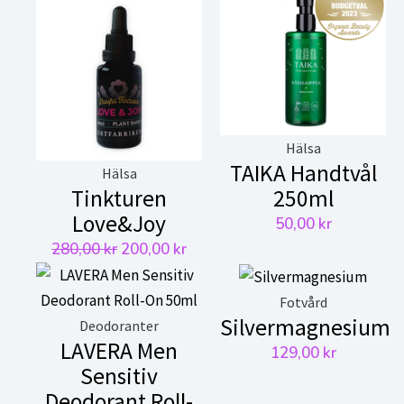
Hälsa
TAIKA Handtvål
Hälsa
Tinkturen
250ml
Love&Joy
50,00
kr
Det
Det
280,00
kr
200,00
kr
ursprungliga
nuvarande
priset
priset
Fotvård
Silvermagnesium
var:
är:
Deodoranter
LAVERA Men
280,00 kr.
200,00 kr.
129,00
kr
Sensitiv
Deodorant Roll-