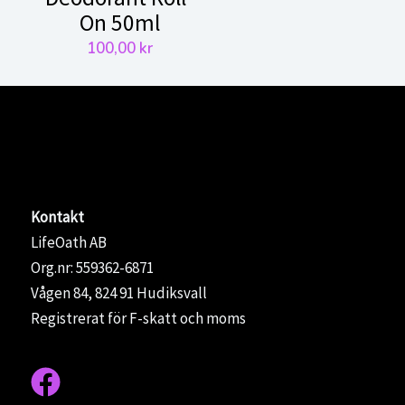
On 50ml
100,00
kr
Kontakt
LifeOath AB
Org.nr: 559362-6871
Vågen 84, 824 91 Hudiksvall
Registrerat för F-skatt och moms