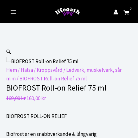
till
innehåll
Main
Menu
🔍
Hem
/
Hälsa
/
Kroppsvård
/
Ledvärk, muskelvärk, sår
m.m
/ BIOFROST Roll-on Relief 75 ml
BIOFROST Roll-on Relief 75 ml
Det
Det
169,00
kr
160,00
kr
ursprungliga
nuvarande
priset
priset
BIOFROST ROLL-ON RELIEF
var:
är:
169,00 kr.
160,00 kr.
Biofrost är en snabbverkande & långvarig