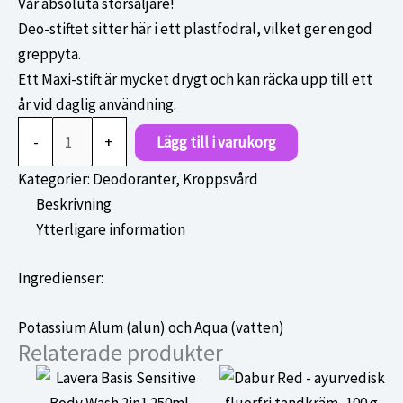
Vår absoluta storsäljare!
Deo-stiftet sitter här i ett plastfodral, vilket ger en god
greppyta.
Ett Maxi-stift är mycket drygt och kan räcka upp till ett
år vid daglig användning.
Thai
-
+
Lägg till i varukorg
Deo-
Stift
Kategorier:
Deodoranter
,
Kroppsvård
maxi
Beskrivning
120g
Ytterligare information
mängd
Ingredienser:
Potassium Alum (alun) och Aqua (vatten)
Relaterade produkter