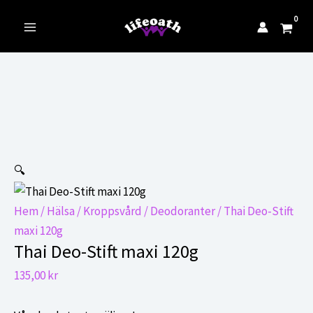
till
innehåll
Main
Menu
🔍
Hem
/
Hälsa
/
Kroppsvård
/
Deodoranter
/ Thai Deo-Stift
maxi 120g
Thai Deo-Stift maxi 120g
135,00
kr