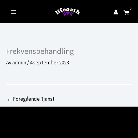
till
innehåll
Main
Menu
Frekvensbehandling
Av
admin
/
4 september 2023
←
Föregående Tjänst