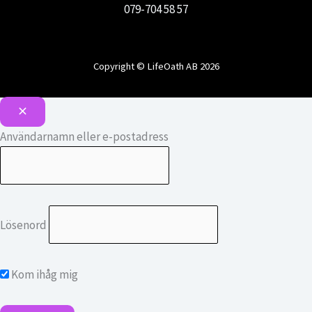
079-704 58 57
Copyright © LifeOath AB 2026
Användarnamn eller e-postadress
Lösenord
Kom ihåg mig