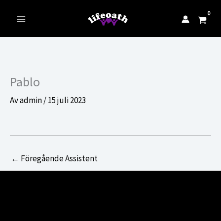
till
innehåll
Main
Menu
Pablo
Av
admin
/
15 juli 2023
←
Föregående Assistent