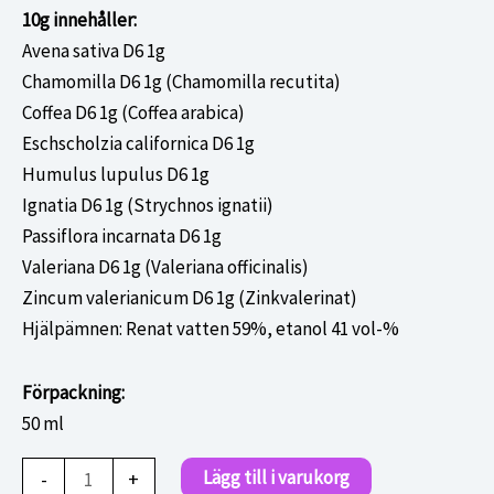
10g innehåller:
Avena sativa D6 1g
Chamomilla D6 1g (Chamomilla recutita)
Coffea D6 1g (Coffea arabica)
Eschscholzia californica D6 1g
Humulus lupulus D6 1g
Ignatia D6 1g (Strychnos ignatii)
Passiflora incarnata D6 1g
Valeriana D6 1g (Valeriana officinalis)
Zincum valerianicum D6 1g (Zinkvalerinat)
Hjälpämnen: Renat vatten 59%, etanol 41 vol-%
Förpackning:
50 ml
Dr.Reckeweg
Lägg till i varukorg
-
+