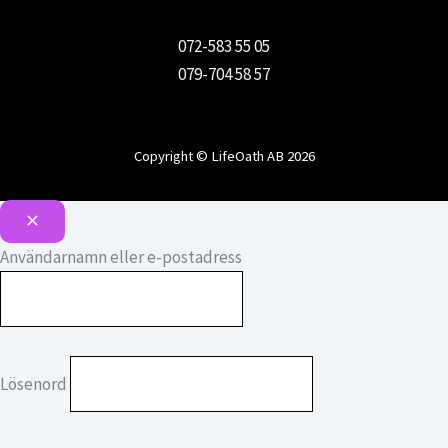
072-583 55 05
079-704 58 57
Copyright © LifeOath AB 2026
Användarnamn eller e-postadress
Lösenord