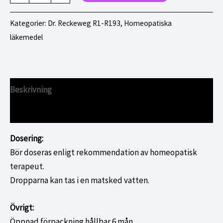
R014
50ml
Kategorier:
Dr. Reckeweg R1-R193
,
Homeopatiska
mängd
läkemedel
Beskrivning
Ytterligare information
Dosering:
Bör doseras enligt rekommendation av homeopatisk
terapeut.
Dropparna kan tas i en matsked vatten.
Övrigt:
Öppnad förpackning hållbar 6 mån.