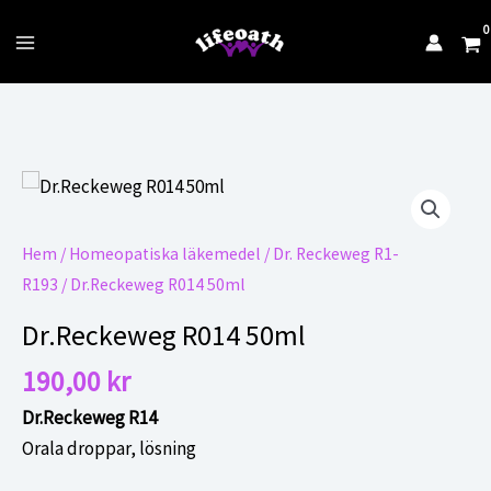
till
innehåll
Main
Menu
Hem
/
Homeopatiska läkemedel
/
Dr. Reckeweg R1-
R193
/ Dr.Reckeweg R014 50ml
Dr.Reckeweg R014 50ml
190,00
kr
Dr.Reckeweg R14
Orala droppar, lösning